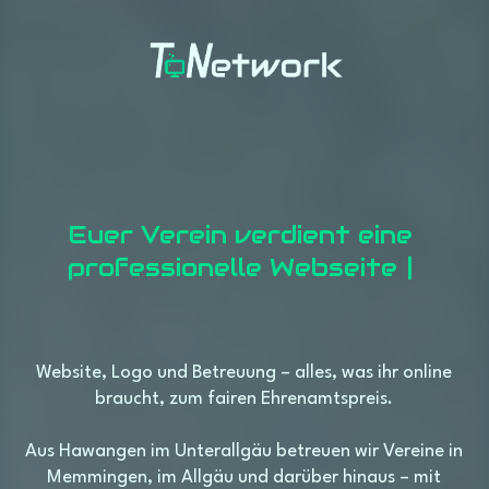
Euer Verein verdient eine prof
Euer Verein verdient eine 
professionelle Webseite
|
Website, Logo und Betreuung – alles, was ihr online
braucht, zum fairen Ehrenamtspreis.
Aus Hawangen im Unterallgäu betreuen wir Vereine in
Memmingen, im Allgäu und darüber hinaus – mit