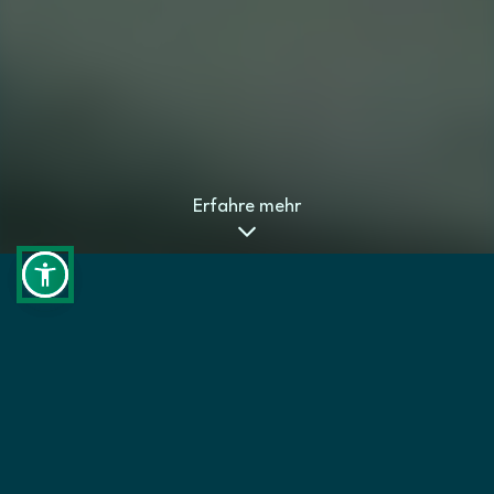
Erfahre mehr