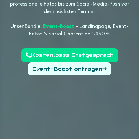
professionelle Fotos bis zum Social-Media-Push vor
dem nächsten Termin.
Unser Bundle:
Event-Boost
– Landingpage, Event-
Fotos & Social Content ab 1.490 €
Kostenloses Erstgespräch
Event-Boost anfragen