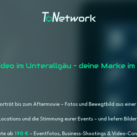
ideo im Unterallgäu – deine Marke im
ideo im Unterallgäu – deine Marke im
orträt bis zum Aftermovie – Fotos und Bewegtbild aus einer
Locations und die Stimmung eurer Events – und liefern Bilde
ete ab
190 €
– Eventfotos, Business-Shootings & Video-Con